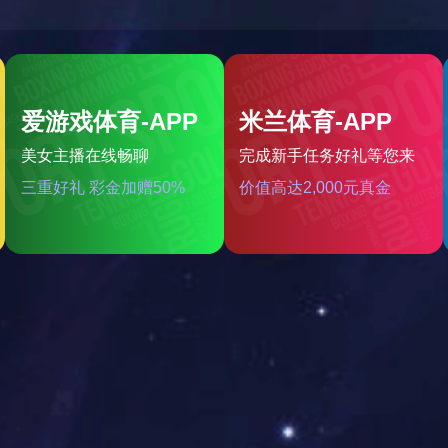
大厦项目奠基仪式暨开工典礼在佛山市南海区佛平路南侧和聚元南路西