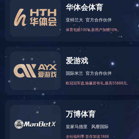
新闻资讯
公司新闻
行业动态
翔海保悦大厦奠基仪式
2018.9.13
23159