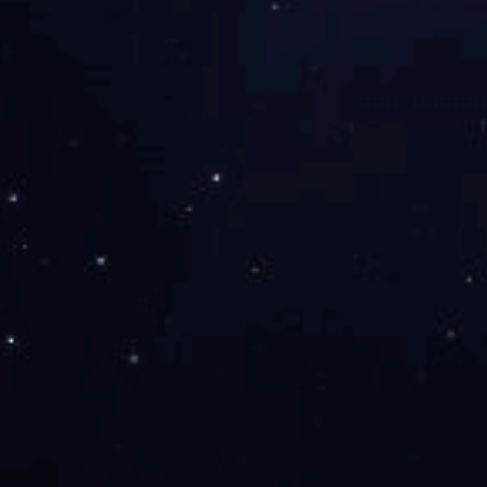
「集团总部」 0757-85588688
「传真」0757-85598080
「电子邮箱」XiangHaiGroupCoLtd@163.com
「地址」佛山市南海区大沥镇桂和路水头路段1号翔海商
集团概况
集团业务
社会责任
新闻资讯
人力资源
开云集团中国有限公司官网
版权所有 © 2020开云集团中国有限公司官网 All Rights Reserved
粤ICP备20