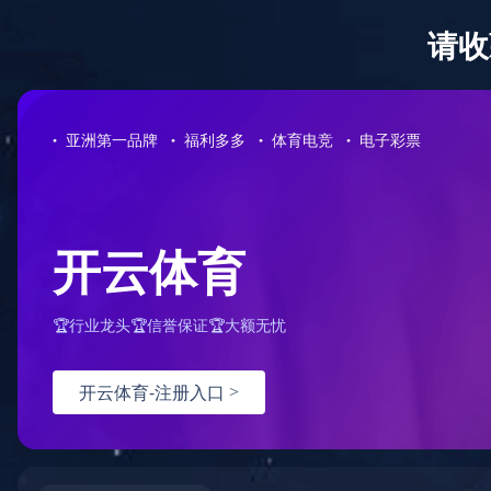
首页
集团概况