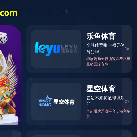
集团中国有限公司官网
简
繁
EN