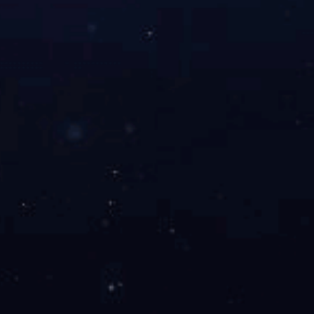
业楼
062212号-1
网站设计：
经天网络