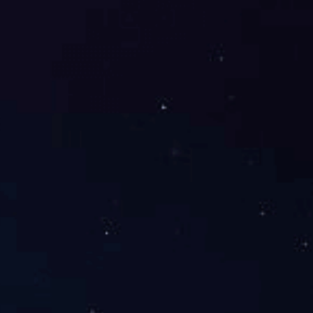
重视人才培养，深化校企交流